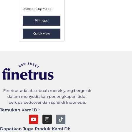
Rp
18.000
–
Rp
75.000
Pilih opsi
Quick view
Finetrus Bedcover
Sweet Dream With Finetrus
Finetrus adalah sebuah merek yang bergerak
dalam menyediakan perlengkapan tidur
berupa bedcover dan sprei di Indonesia.
Temukan Kami Di:
Dapatkan Juga Produk Kami Di: