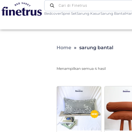
Bedcover
Sprei Set
Sarung Kasur
Sarung Bantal
Ha
Finetrus Bedcover
Sweet Dream With Finetrus
Home
»
sarung bantal
Menampilkan semua 4 hasil