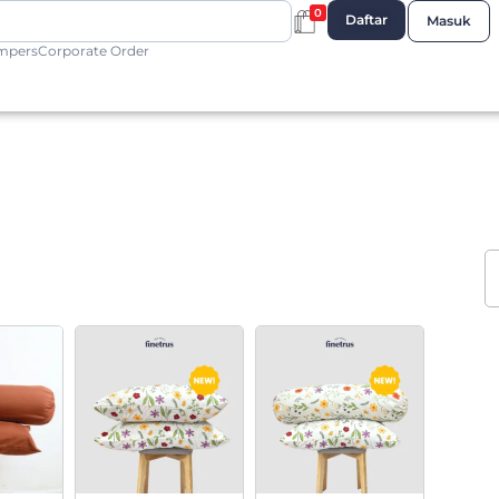
0
Daftar
Masuk
mpers
Corporate Order