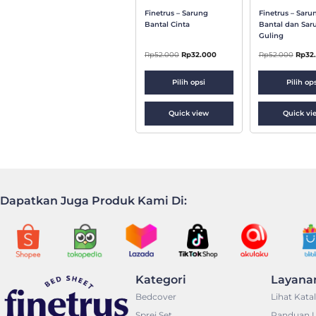
Finetrus – Sarung
Finetrus – Saru
Bantal Cinta
Bantal dan Sar
Guling
Rp
52.000
Rp
32.000
Rp
52.000
Rp
32
Pilih opsi
Pilih op
Quick view
Quick vi
Dapatkan Juga Produk Kami Di:
Kategori
Layana
Bedcover
Lihat Kata
Sprei Set
Panduan 