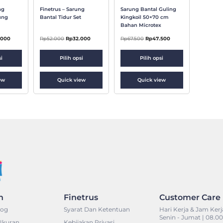
ng
Finetrus – Sarung
Sarung Bantal Guling
ung
Bantal Tidur Set
Kingkoil 50×70 cm
Bahan Microtex
.000
Rp
52.000
Rp
32.000
Rp
67.500
Rp
47.500
si
Pilih opsi
Pilih opsi
ew
Quick view
Quick view
n
Finetrus
Customer Care
log
Syarat Dan Ketentuan
Hari Kerja & Jam Kerj
Senin - Jumat | 08.00 
Ukuran
Kebijakan Privasi