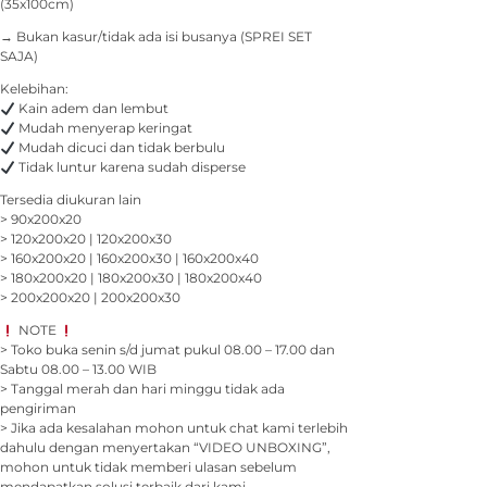
(35x100cm)
→ Bukan kasur/tidak ada isi busanya (SPREI SET
SAJA)
Kelebihan:
Kain adem dan lembut
Mudah menyerap keringat
Mudah dicuci dan tidak berbulu
Tidak luntur karena sudah disperse
Tersedia diukuran lain
> 90x200x20
> 120x200x20 | 120x200x30
> 160x200x20 | 160x200x30 | 160x200x40
> 180x200x20 | 180x200x30 | 180x200x40
> 200x200x20 | 200x200x30
NOTE
> Toko buka senin s/d jumat pukul 08.00 – 17.00 dan
Sabtu 08.00 – 13.00 WIB
> Tanggal merah dan hari minggu tidak ada
pengiriman
> Jika ada kesalahan mohon untuk chat kami terlebih
dahulu dengan menyertakan “VIDEO UNBOXING”,
mohon untuk tidak memberi ulasan sebelum
mendapatkan solusi terbaik dari kami.