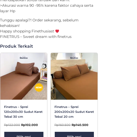
>Akurasi warna 90 -95% karena faktor cahaya serta
layar Hp
Tunggu apalagi?! Order sekarang, sebelum
kehabisan!
Happy shopping Finethusiast
FINETRUS – Sweet dream with finetrus
Produk Terkait
Finetrus – Sprei
Finetrus – Sprei
120x200x30 Sudut Karet
200x200x20 Sudut Karet
Tebal 30 cm
Tebal 20 cm
Rp
122.000
Rp
102.000
Rp
160.500
Rp
140.500
Pilih opsi
Pilih opsi