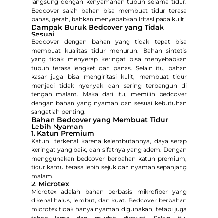
langsung dengan kenyamanan tubuh selama tidur.
Bedcover salah bahan bisa membuat tidur terasa
panas, gerah, bahkan menyebabkan iritasi pada kulit!
Dampak Buruk Bedcover yang Tidak
Sesuai
Bedcover dengan bahan yang tidak tepat bisa
membuat kualitas tidur menurun. Bahan sintetis
yang tidak menyerap keringat bisa menyebabkan
tubuh terasa lengket dan panas. Selain itu, bahan
kasar juga bisa mengiritasi kulit, membuat tidur
menjadi tidak nyenyak dan sering terbangun di
tengah malam. Maka dari itu, memilih bedcover
dengan bahan yang nyaman dan sesuai kebutuhan
sangatlah penting.
Bahan Bedcover yang Membuat Tidur
Lebih Nyaman
1. Katun Premium
Katun terkenal karena kelembutannya, daya serap
keringat yang baik, dan sifatnya yang adem. Dengan
menggunakan bedcover berbahan katun premium,
tidur kamu terasa lebih sejuk dan nyaman sepanjang
malam.
2. Microtex
Microtex adalah bahan berbasis mikrofiber yang
dikenal halus, lembut, dan kuat. Bedcover berbahan
microtex tidak hanya nyaman digunakan, tetapi juga
tahan lama dan mudah dirawat. Selain itu,