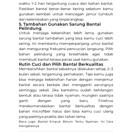
waktu 1–2 hari tergantung cuaca dan bahan bantal.
Pastikan bantal benar-benar kering sebelum kamu
gunakan kembali untuk mencegah jamur tumbuh
dari kelembaban yang terperangkap.
5. Tambahan Gunakan Sarung Bantal
Pelindung
Untuk menjaga kebersihan lebih lama, gunakan
sarung bantal tambahan yang bisa kamu cuci lebih
sering. Ini membantu memperpanjang umur bantal
dan mengurangi frekuensi pencucian langsung. Pilih
bahan pelindung yang breathable agar tidak
membuat bantal terasa panas saat kamu gunakan.
Rutin Cuci dan Pilih Bantal Berkualitas
Membersihkan bantal sebaiknya dilakukan setiap 2–3
bulan sekali, tergantung pemakaian. Tapi kamu juga
bisa menjaga kebersihan harian dengan menjemur
bantal secara berkala dan mengganti sarungnya
seminggu sekali. Jika bantalmu sudah kehilangan
bentuk atau terasa tidak nyaman, mungkin saatnya
ganti dengan yang baru. Finetrus
merekomendasikan bantal berkualitas dengan
bahan microfiber halus dan bisa kamu cuci ulang
yang pastinya praktis dan tahan lama.
Baca juga: Bantal Empuk Belum Tentu Nyaman, Ini Cara
Mengetesnya