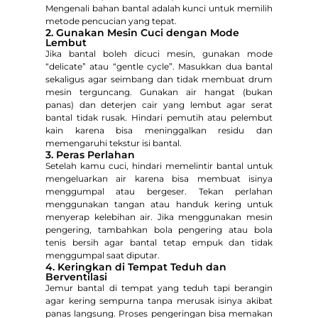
Mengenali bahan bantal adalah kunci untuk memilih
metode pencucian yang tepat.
2. Gunakan Mesin Cuci dengan Mode
Lembut
Jika bantal boleh dicuci mesin, gunakan mode
“delicate” atau “gentle cycle”. Masukkan dua bantal
sekaligus agar seimbang dan tidak membuat drum
mesin terguncang. Gunakan air hangat (bukan
panas) dan deterjen cair yang lembut agar serat
bantal tidak rusak. Hindari pemutih atau pelembut
kain karena bisa meninggalkan residu dan
memengaruhi tekstur isi bantal.
3. Peras Perlahan
Setelah kamu cuci, hindari memelintir bantal untuk
mengeluarkan air karena bisa membuat isinya
menggumpal atau bergeser. Tekan perlahan
menggunakan tangan atau handuk kering untuk
menyerap kelebihan air. Jika menggunakan mesin
pengering, tambahkan bola pengering atau bola
tenis bersih agar bantal tetap empuk dan tidak
menggumpal saat diputar.
4. Keringkan di Tempat Teduh dan
Berventilasi
Jemur bantal di tempat yang teduh tapi berangin
agar kering sempurna tanpa merusak isinya akibat
panas langsung. Proses pengeringan bisa memakan