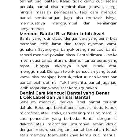
terlihat bagi bakteri. Kalau tidak kamu cuci secara
berkala, bantal bisa menimbulkan jerawat, alergi,
hingga masalah pernapasan. Tapi cara mencuci
bantal sembarangan juga bisa merusak isinya,
membuatnya menggumpal dan kehilangan
kenyamanan.
Mencuci Bantal Bisa Bikin Lebih Awet
Bantal yang rutin dicuci dengan cara yang benar bisa
bertahan lebih lama dan tetap nyaman kamu
gunakan. Sayangnya, banyak orang mencuci bantal
seperti mencuci pakaian biasa. Bantal dimasukkan ke
mesin cuci tanpa aturan, dijemur tanpa peras yang
tepat, hingga akhirnya isinya rusak atau
menggumpal. Dengan teknik pencucian yang tepat,
kamu bisa menjaga bentuk, tekstur, dan kebersihan
bantal lebih optimal. Tak hanya itu, bantal juga jadi
lebih segar dan wangi saat kamu gunakan.
Begini Cara Mencuci Bantal yang Benar
1. Cek Label dan Jenis Isi Bantal
Sebelum mencuci, periksa label bantal terlebih
dahulu. Beberapa bantal berisi serat sintetis, kapuk,
microfiber, atau lateks, dan masing-masing memiliki
cara pencucian yang berbeda. Bantal dengan isi
dakron atau microfiber umumnya aman dicuci
dengan mesin, sedangkan bantal berbahan kapuk
atau memory foam sebaiknya kamu cuci manual.