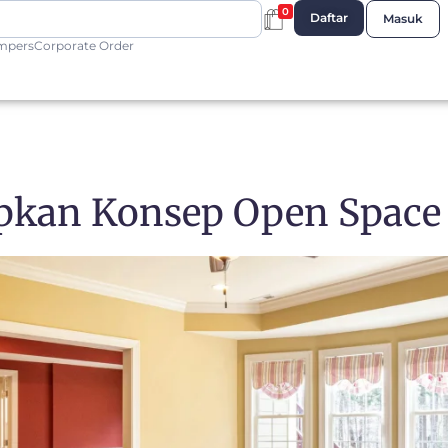
0
Daftar
Masuk
mpers
Corporate Order
pkan Konsep Open Space