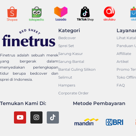
Kategori
Layana
Bedcover
Lihat Kata
Sprei Set
Panduan 
Sarung Kasur
Affilliate
Finetrus adalah sebuah merek
Sarung Bantal
Artikel
yang bergerak dalam
menyediakan perlengkapan
Bantal Guling Silikon
Promo Ter
tidur berupa bedcover dan
Selimut
Toko Offli
sprei di Indonesia.
Hampers
FAQ
Corporate Order
Temukan Kami Di:
Metode Pembayaran