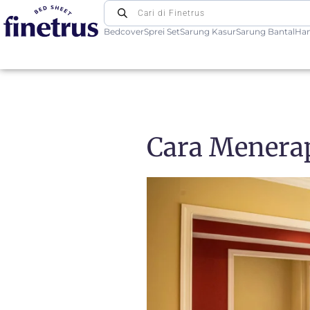
Bedcover
Sprei Set
Sarung Kasur
Sarung Bantal
Ha
Finetrus Bedcover
Sweet Dream With Finetrus
Cara Menera