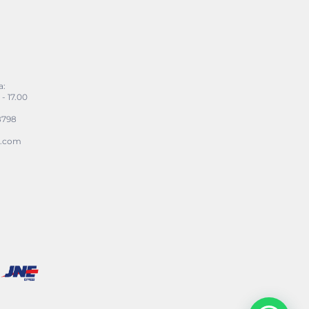
a:
- 17.00
8798
r.com
1