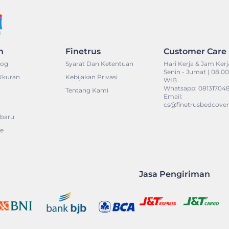
n
Finetrus
Customer Care
log
Syarat Dan Ketentuan
Hari Kerja & Jam Kerj
Senin - Jumat | 08.00 
Ukuran
Kebijakan Privasi
WIB
Whatsapp: 08131704
Tentang Kami
Email:
cs@finetrusbedcove
baru
ne
Jasa Pengiriman