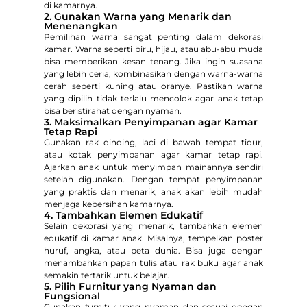
di kamarnya.
2. Gunakan Warna yang Menarik dan
Menenangkan
Pemilihan warna sangat penting dalam dekorasi
kamar. Warna seperti biru, hijau, atau abu-abu muda
bisa memberikan kesan tenang. Jika ingin suasana
yang lebih ceria, kombinasikan dengan warna-warna
cerah seperti kuning atau oranye. Pastikan warna
yang dipilih tidak terlalu mencolok agar anak tetap
bisa beristirahat dengan nyaman.
3. Maksimalkan Penyimpanan agar Kamar
Tetap Rapi
Gunakan rak dinding, laci di bawah tempat tidur,
atau kotak penyimpanan agar kamar tetap rapi.
Ajarkan anak untuk menyimpan mainannya sendiri
setelah digunakan. Dengan tempat penyimpanan
yang praktis dan menarik, anak akan lebih mudah
menjaga kebersihan kamarnya.
4. Tambahkan Elemen Edukatif
Selain dekorasi yang menarik, tambahkan elemen
edukatif di kamar anak. Misalnya, tempelkan poster
huruf, angka, atau peta dunia. Bisa juga dengan
menambahkan papan tulis atau rak buku agar anak
semakin tertarik untuk belajar.
5. Pilih Furnitur yang Nyaman dan
Fungsional
Gunakan furnitur yang nyaman dan sesuai dengan