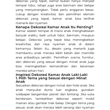
dekorasi yang tepat, kamar bukan hanya menjadi
tempat tidur, tetapi juga area bermain dan belajar
yang menyenangkan. Tidak perlu anggaran besar,
cukup dengan kreativitas dan pemilihan elemen
dekorasi yang tepat, kamar anak bisa terlihat
menarik dan nyaman.
Kenapa Dekorasi Kamar Anak Itu Penting?
Kamar adalah tempat di mana anak menghabiskan
banyak waktu, baik untuk tidur, bermain, maupun
belajar. Dekorasi yang tepat bisa meningkatkan
kreativitas dan rasa nyaman anak di dalam
kamarnya. Selain itu, desain yang menarik juga
membantu anak merasa lebih betah dan memiliki
area pribadinya sendiri. Pemilihan warna, furnitur,
dan dekorasi yang sesuai dengan minat anak juga
bisa meningkatkan kemandirian dan keceriaan
mereka sehari-hari.
Inspirasi Dekorasi Kamar Anak Laki-Laki
1. Pilih Tema yang Sesuai dengan Minat
Anak
Sesuaikan dekorasi dengan minat dan hobi anak. Jika
anak menyukai dunia luar angkasa, gunakan
wallpaper bergambar planet dan bintang. Jika suka
kendaraan, tambahkan dekorasi seperti mobil
mainan atau gambar trek balap. Dengan tema yang
sesuai, anak akan merasa lebih senang dan nyaman