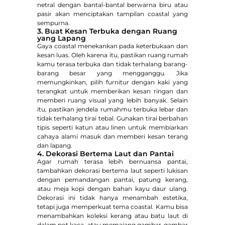
netral dengan bantal-bantal berwarna biru atau
pasir akan menciptakan tampilan coastal yang
sempurna.
3. Buat Kesan Terbuka dengan Ruang
yang Lapang
Gaya coastal menekankan pada keterbukaan dan
kesan luas. Oleh karena itu, pastikan ruang rumah
kamu terasa terbuka dan tidak terhalang barang-
barang besar yang mengganggu. Jika
memungkinkan, pilih furnitur dengan kaki yang
terangkat untuk memberikan kesan ringan dan
memberi ruang visual yang lebih banyak. Selain
itu, pastikan jendela rumahmu terbuka lebar dan
tidak terhalang tirai tebal. Gunakan tirai berbahan
tipis seperti katun atau linen untuk membiarkan
cahaya alami masuk dan memberi kesan terang
dan lapang.
4. Dekorasi Bertema Laut dan Pantai
Agar rumah terasa lebih bernuansa pantai,
tambahkan dekorasi bertema laut seperti lukisan
dengan pemandangan pantai, patung kerang,
atau meja kopi dengan bahan kayu daur ulang.
Dekorasi ini tidak hanya menambah estetika,
tetapi juga memperkuat tema coastal. Kamu bisa
menambahkan koleksi kerang atau batu laut di
dalam pot kaca, atau memajang gambar-gambar