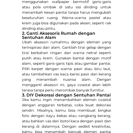
menggunakan wallpaper bermotif garis-garis
atau pola ombak di satu sisi dinding untuk
menambah kesan pantai tanpa harus mengubah
keseluruhan ruang. Warna-warna pastel atau
krem juga bisa digunakan pada aksen, seperti rak
dinding atau pintu.
2. Ganti Aksesoris Rumah dengan
Sentuhan Alam
Ubah aksesori rumahmu dengan elemen yang
terinspirasi dari alam. Gantilah tirai gelap dengan
tirai berbahan ringan dan warna netral seperti
putih atau krem. Gunakan bantal dengan motif
alam, seperti garis-garis tipis atau gambar pantai.
Pilih karpet dengan warna pasir atau biru laut,
atau tambahkan vas kaca berisi pasir dan kerang
yang menambah nuansa alam. Dengan
mengganti aksesori ini, gaya coastal akan lebih
terasa tanpa perlu merombak banyak furnitur.
3. DIY Dekorasi dengan Sentuhan Pantai
Jika kamu ingin menambahkan elemen coastal
dengan anggaran terbatas, coba buat dekorasi
sendiri. Misalnya, kamu bisa membuat bingkai
foto dengan kayu bekas atau cangkang kerang,
atau bahkan vas dari botol kaca dengan pasir dan
kerang di dalamnya. Dengan sedikit kreativitas,
kamu bisa menambah banyak elemen pantai