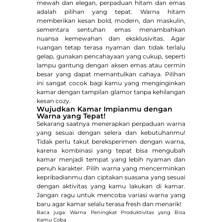
mewah dan elegan, perpaduan hitam dan emas
adalah pilihan yang tepat. Warna hitam
memberikan kesan bold, modern, dan maskulin,
sementara sentuhan emas menambahkan
nuansa kemewahan dan eksklusivitas. Agar
ruangan tetap terasa nyaman dan tidak terlalu
gelap, gunakan pencahayaan yang cukup, seperti
lampu gantung dengan aksen emas atau cermin
besar yang dapat memantulkan cahaya. Pilihan
ini sangat cocok bagi kamu yang menginginkan
kamar dengan tampilan glamor tanpa kehilangan
kesan cozy.
Wujudkan Kamar Impianmu dengan
Warna yang Tepat!
Sekarang saatnya menerapkan perpaduan warna
yang sesuai dengan selera dan kebutuhanmu!
Tidak perlu takut bereksperimen dengan warna,
karena kombinasi yang tepat bisa mengubah
kamar menjadi tempat yang lebih nyaman dan
penuh karakter. Pilih warna yang mencerminkan
kepribadianmu dan ciptakan suasana yang sesuai
dengan aktivitas yang kamu lakukan di kamar.
Jangan ragu untuk mencoba variasi warna yang
baru agar kamar selalu terasa fresh dan menarik!
Baca juga: Warna Peningkat Produktivitas yang Bisa
Kamu Coba