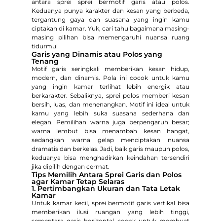
antara sprei sprei bermotif garis atau polos.
Keduanya punya karakter dan kesan yang berbeda,
tergantung gaya dan suasana yang ingin kamu
ciptakan di kamar. Yuk, cari tahu bagaimana masing-
masing pilihan bisa memengaruhi nuansa ruang
tidurmu!
Garis yang Dinamis atau Polos yang
Tenang
Motif garis seringkali memberikan kesan hidup,
modern, dan dinamis. Pola ini cocok untuk kamu
yang ingin kamar terlihat lebih energik atau
berkarakter. Sebaliknya, sprei polos memberi kesan
bersih, luas, dan menenangkan. Motif ini ideal untuk
kamu yang lebih suka suasana sederhana dan
elegan. Pemilihan warna juga berpengaruh besar;
warna lembut bisa menambah kesan hangat,
sedangkan warna gelap menciptakan nuansa
dramatis dan berkelas. Jadi, baik garis maupun polos,
keduanya bisa menghadirkan keindahan tersendiri
jika dipilih dengan cermat.
Tips Memilih Antara Sprei Garis dan Polos
agar Kamar Tetap Selaras
1. Pertimbangkan Ukuran dan Tata Letak
Kamar
Untuk kamar kecil, sprei bermotif garis vertikal bisa
memberikan ilusi ruangan yang lebih tinggi,
sementara garis horizontal cocok untuk membuat