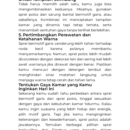
Tidak harus memilih salah satu, kamu juga bisa
mengombinasikan keduanya. Misalnya, gunakan
sprei polos dan sarung bantal bermotif garis, atau
sebaliknya. Kombinasi ini menciptakan tampilan
kamar yang dinamis tapi tetap tertata, serta
menambah sentuhan gaya tanpa terlihat berlebihan.
5. Pertimbangkan Perawatan dan
Ketahanan Warna
Sprei bermotif garis cenderung lebih tahan terhadap
noda kecil karena polanya membantu
menyamarkannya. Namun, sprei polos lebih mudah
dicocokkan dengan dekorasi lain dan sering kali lebih
awet warnanya jika dirawat dengan benar. Pastikan
kamu mencuci dengan detergen lembut dan
menghindari sinar matahari langsung untuk
menjaga warna tetap cerah dan tahan lama.
Tentukan Gaya Kamar yang Kamu
Inginkan Hari Ini
Sekarang kamu sudah tahu perbedaan antara sprei
bermotif garis dan sprei polos, tinggal sesuaikan
dengan gaya dan kebutuhan kamar tidurmu. Kalau
kamu ingin suasana yang lebih hidup dan energik,
pilih motif garis. Tapi jika kamu menginginkan
ketenangan dan kesederhanaan, sprei polos adalah
jawabannya. Temukan berbagai pilihan sprei
berkualitas dari Finetrus yang tersedia dalam