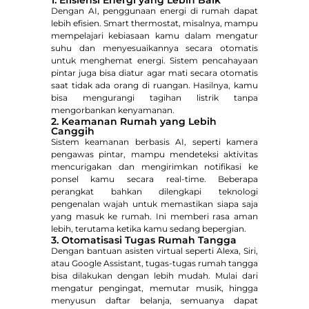
Dengan AI, penggunaan energi di rumah dapat
lebih efisien. Smart thermostat, misalnya, mampu
mempelajari kebiasaan kamu dalam mengatur
suhu dan menyesuaikannya secara otomatis
untuk menghemat energi. Sistem pencahayaan
pintar juga bisa diatur agar mati secara otomatis
saat tidak ada orang di ruangan. Hasilnya, kamu
bisa mengurangi tagihan listrik tanpa
mengorbankan kenyamanan.
2. Keamanan Rumah yang Lebih
Canggih
Sistem keamanan berbasis AI, seperti kamera
pengawas pintar, mampu mendeteksi aktivitas
mencurigakan dan mengirimkan notifikasi ke
ponsel kamu secara real-time. Beberapa
perangkat bahkan dilengkapi teknologi
pengenalan wajah untuk memastikan siapa saja
yang masuk ke rumah. Ini memberi rasa aman
lebih, terutama ketika kamu sedang bepergian.
3. Otomatisasi Tugas Rumah Tangga
Dengan bantuan asisten virtual seperti Alexa, Siri,
atau Google Assistant, tugas-tugas rumah tangga
bisa dilakukan dengan lebih mudah. Mulai dari
mengatur pengingat, memutar musik, hingga
menyusun daftar belanja, semuanya dapat