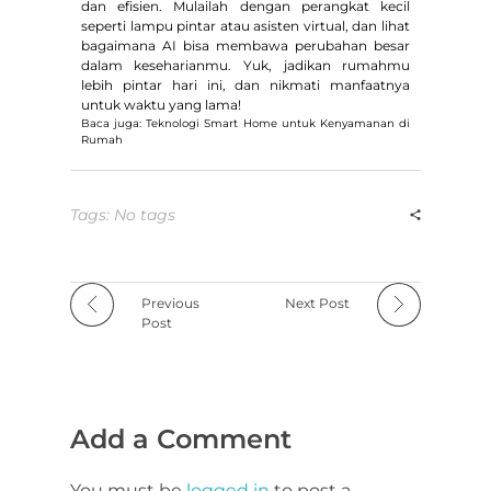
dan efisien. Mulailah dengan perangkat kecil
seperti lampu pintar atau asisten virtual, dan lihat
bagaimana AI bisa membawa perubahan besar
dalam keseharianmu. Yuk, jadikan rumahmu
lebih pintar hari ini, dan nikmati manfaatnya
untuk waktu yang lama!
Baca juga: Teknologi Smart Home untuk Kenyamanan di
Rumah
Tags: No tags
Previous
Next Post
Post
Add a Comment
You must be
logged in
to post a