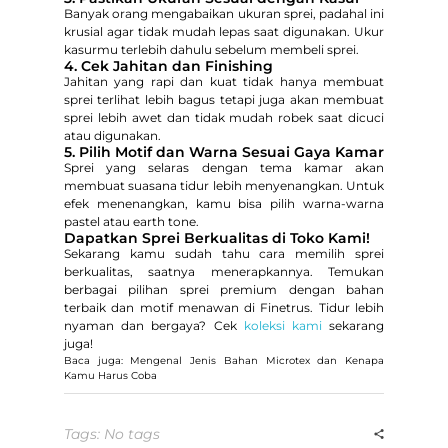
Banyak orang mengabaikan ukuran sprei, padahal ini
krusial agar tidak mudah lepas saat digunakan. Ukur
kasurmu terlebih dahulu sebelum membeli sprei.
4. Cek Jahitan dan Finishing
Jahitan yang rapi dan kuat tidak hanya membuat
sprei terlihat lebih bagus tetapi juga akan membuat
sprei lebih awet dan tidak mudah robek saat dicuci
atau digunakan.
5. Pilih Motif dan Warna Sesuai Gaya Kamar
Sprei yang selaras dengan tema kamar akan
membuat suasana tidur lebih menyenangkan. Untuk
efek menenangkan, kamu bisa pilih warna-warna
pastel atau earth tone.
Dapatkan Sprei Berkualitas di Toko Kami!
Sekarang kamu sudah tahu cara memilih sprei
berkualitas, saatnya menerapkannya. Temukan
berbagai pilihan sprei premium dengan bahan
terbaik dan motif menawan di Finetrus. Tidur lebih
nyaman dan bergaya? Cek
koleksi kami
sekarang
juga!
Baca juga: Mengenal Jenis Bahan Microtex dan Kenapa
Kamu Harus Coba
Tags: No tags