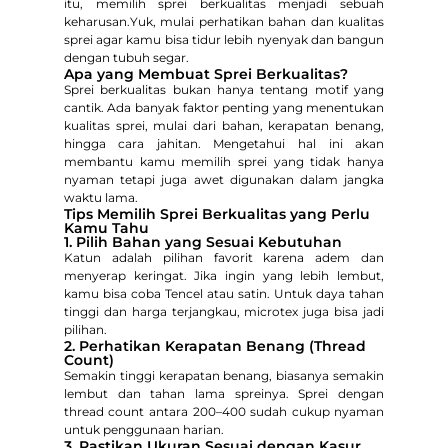
itu, memilih sprei berkualitas menjadi sebuah
keharusan.Yuk, mulai perhatikan bahan dan kualitas
sprei agar kamu bisa tidur lebih nyenyak dan bangun
dengan tubuh segar.
Apa yang Membuat Sprei Berkualitas?
Sprei berkualitas bukan hanya tentang motif yang
cantik. Ada banyak faktor penting yang menentukan
kualitas sprei, mulai dari bahan, kerapatan benang,
hingga cara jahitan. Mengetahui hal ini akan
membantu kamu memilih sprei yang tidak hanya
nyaman tetapi juga awet digunakan dalam jangka
waktu lama.
Tips Memilih Sprei Berkualitas yang Perlu
Kamu Tahu
1. Pilih Bahan yang Sesuai Kebutuhan
Katun adalah pilihan favorit karena adem dan
menyerap keringat. Jika ingin yang lebih lembut,
kamu bisa coba Tencel atau satin. Untuk daya tahan
tinggi dan harga terjangkau, microtex juga bisa jadi
pilihan.
2. Perhatikan Kerapatan Benang (Thread
Count)
Semakin tinggi kerapatan benang, biasanya semakin
lembut dan tahan lama spreinya. Sprei dengan
thread count antara 200–400 sudah cukup nyaman
untuk penggunaan harian.
3. Pastikan Ukuran Sesuai dengan Kasur